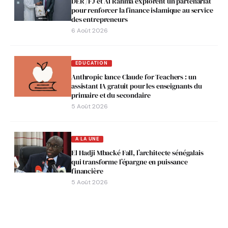
DER /FJ et Al Rahma explorent un partenariat
pour renforcer la finance islamique au service
des entrepreneurs
6 Août 2026
EDUCATION
Anthropic lance Claude for Teachers : un
assistant IA gratuit pour les enseignants du
primaire et du secondaire
5 Août 2026
A LA UNE
El Hadji Mbacké Fall, l’architecte sénégalais
qui transforme l’épargne en puissance
financière
5 Août 2026