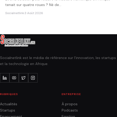
tenait sur quatre roues ? Né de…
Socialnetlink
·
3 Août 2026
Socialnetlink est le média de référence sur l'innovation, les startups
et la technologie en Afrique.
RUBRIQUES
ENTREPRISE
Actualités
À propos
Startups
Podcasts
Financement
Emplois