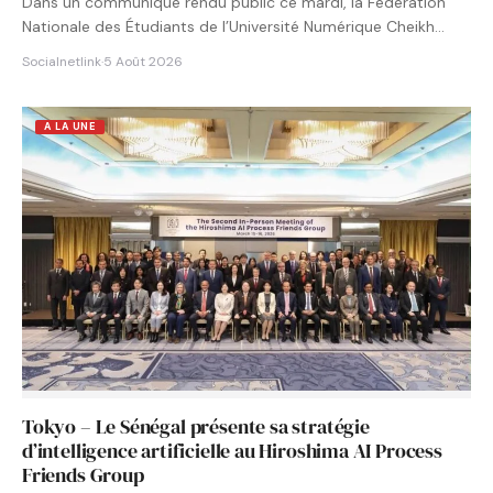
Dans un communiqué rendu public ce mardi, la Fédération
Nationale des Étudiants de l’Université Numérique Cheikh
Hamidou KANE…
Socialnetlink
·
5 Août 2026
A LA UNE
Tokyo – Le Sénégal présente sa stratégie
d’intelligence artificielle au Hiroshima AI Process
Friends Group