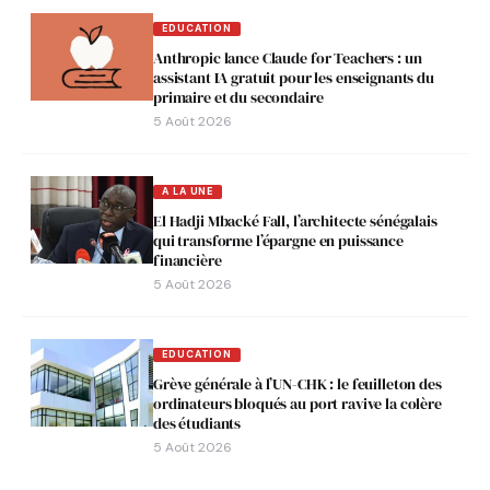
EDUCATION
Anthropic lance Claude for Teachers : un
assistant IA gratuit pour les enseignants du
primaire et du secondaire
5 Août 2026
A LA UNE
El Hadji Mbacké Fall, l’architecte sénégalais
qui transforme l’épargne en puissance
financière
5 Août 2026
EDUCATION
Grève générale à l’UN-CHK : le feuilleton des
ordinateurs bloqués au port ravive la colère
des étudiants
5 Août 2026