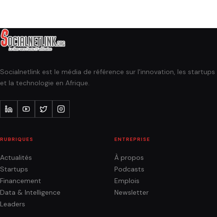
Socialnetlink est le média de référence sur l'innovation, les startups
et la technologie en Afrique.
RUBRIQUES
ENTREPRISE
Actualités
À propos
Startups
Podcasts
Financement
Emplois
Data & Intelligence
Newsletter
Leaders