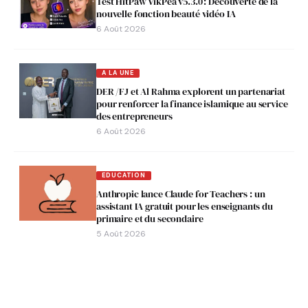
Test HitPaw VikPea v5.3.0 : Découverte de la
nouvelle fonction beauté vidéo IA
6 Août 2026
A LA UNE
DER /FJ et Al Rahma explorent un partenariat
pour renforcer la finance islamique au service
des entrepreneurs
6 Août 2026
EDUCATION
Anthropic lance Claude for Teachers : un
assistant IA gratuit pour les enseignants du
primaire et du secondaire
5 Août 2026