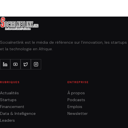
Socialnetlink est le média de référence sur l'innovation, les startups
et la technologie en Afrique.
RUBRIQUES
ENTREPRISE
Actualités
À propos
Startups
Podcasts
Financement
Emplois
Data & Intelligence
Newsletter
Leaders