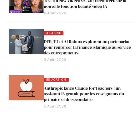
Test HitPaw VikPea v5.3.0 : Découverte de la
nouvelle fonction beauté vidéo IA
6 Août 2026
A LA UNE
DER /FJ et Al Rahma explorent un partenariat
pour renforcer la finance islamique au service
des entrepreneurs
6 Août 2026
EDUCATION
Anthropic lance Claude for Teachers : un
assistant IA gratuit pour les enseignants du
primaire et du secondaire
5 Août 2026