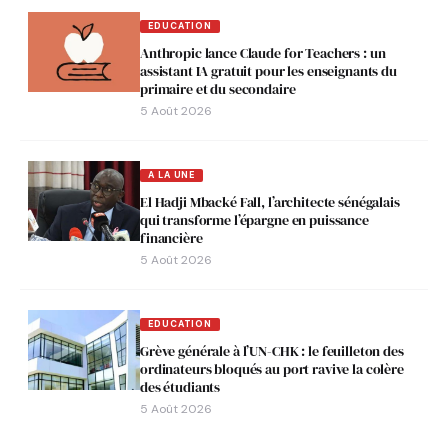
EDUCATION
Anthropic lance Claude for Teachers : un
assistant IA gratuit pour les enseignants du
primaire et du secondaire
5 Août 2026
A LA UNE
El Hadji Mbacké Fall, l’architecte sénégalais
qui transforme l’épargne en puissance
financière
5 Août 2026
EDUCATION
Grève générale à l’UN-CHK : le feuilleton des
ordinateurs bloqués au port ravive la colère
des étudiants
5 Août 2026