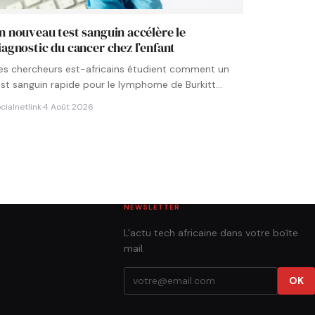
n nouveau test sanguin accélère le
iagnostic du cancer chez l’enfant
es chercheurs est-africains étudient comment un
est sanguin rapide pour le lymphome de Burkitt
ourrait être intégré aux…
cialnetlink
·
4 Août 2026
NEWSLETTER
L'actu tech africaine dans votre boîte
mail.
OK