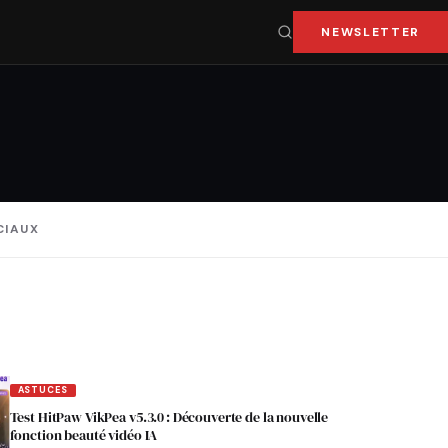
NEWSLETTER
CIAUX
ASTUCES
Test HitPaw VikPea v5.3.0 : Découverte de la nouvelle
fonction beauté vidéo IA