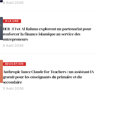
6 Août 2026
A LA UNE
DER /FJ et Al Rahma explorent un partenariat pour
renforcer la finance islamique au service des
entrepreneurs
6 Août 2026
EDUCATION
Anthropic lance Claude for Teachers : un assistant IA
gratuit pour les enseignants du primaire et du
secondaire
5 Août 2026