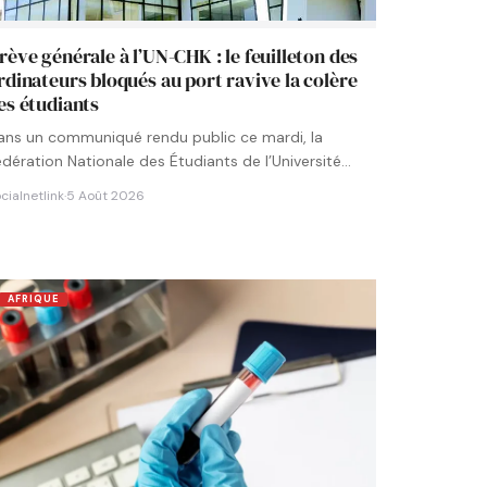
rève générale à l’UN-CHK : le feuilleton des
rdinateurs bloqués au port ravive la colère
es étudiants
ans un communiqué rendu public ce mardi, la
édération Nationale des Étudiants de l’Université
umérique Cheikh Hamidou KANE…
cialnetlink
·
5 Août 2026
AFRIQUE