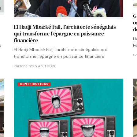
G
o
El Hadji Mbacké Fall, l’architecte sénégalais
d
qui transforme l’épargne en puissance
D
financière
F
s
El Hadji Mbacké Fall, l’architecte sénégalais qui
N
So
transforme l’épargne en puissance financière
Partenaires
·
5 Août 2026
CONTRIBUTIONS