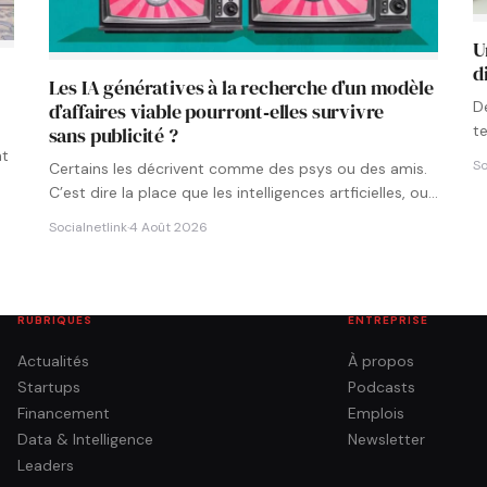
U
d
Les IA génératives à la recherche d’un modèle
D
d’affaires viable pourront‑elles survivre
t
sans publicité ?
p
nt
So
Certains les décrivent comme des psys ou des amis.
C’est dire la place que les intelligences artficielles, ou…
Socialnetlink
·
4 Août 2026
RUBRIQUES
ENTREPRISE
Actualités
À propos
Startups
Podcasts
Financement
Emplois
Data & Intelligence
Newsletter
Leaders