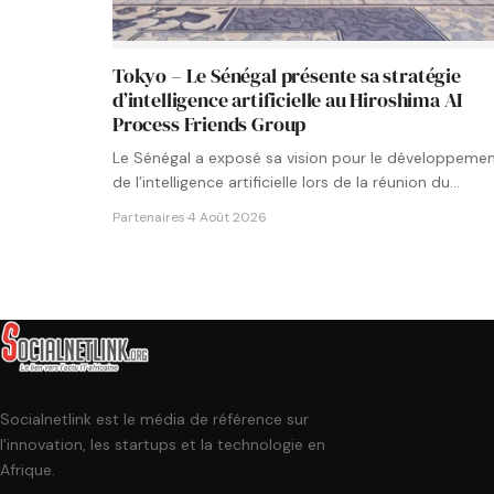
Tokyo – Le Sénégal présente sa stratégie
d’intelligence artificielle au Hiroshima AI
Process Friends Group
Le Sénégal a exposé sa vision pour le développeme
de l’intelligence artificielle lors de la réunion du
groupe…
Partenaires
·
4 Août 2026
Socialnetlink est le média de référence sur
l'innovation, les startups et la technologie en
Afrique.