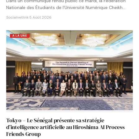
Dans un communiqué rendu public ce mardi, la Fédération
Nationale des Étudiants de l’Université Numérique Cheikh
Hamidou KANE…
Socialnetlink
·
5 Août 2026
A LA UNE
Tokyo – Le Sénégal présente sa stratégie
d’intelligence artificielle au Hiroshima AI Process
Friends Group