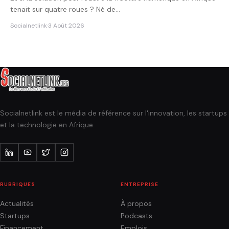
tenait sur quatre roues ? Né de…
Socialnetlink
·
3 Août 2026
Socialnetlink est le média de référence sur l'innovation, les startups
et la technologie en Afrique.
RUBRIQUES
ENTREPRISE
Actualités
À propos
Startups
Podcasts
Financement
Emplois