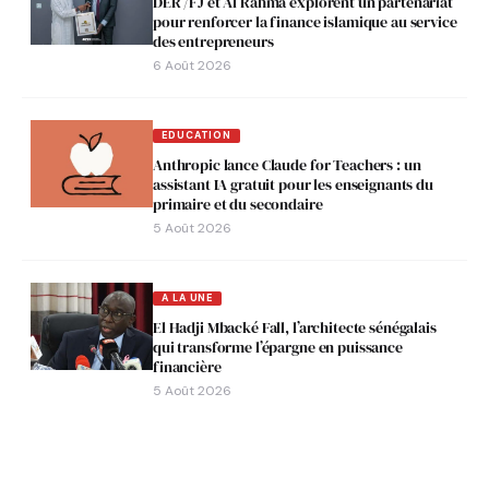
DER /FJ et Al Rahma explorent un partenariat
pour renforcer la finance islamique au service
des entrepreneurs
6 Août 2026
EDUCATION
Anthropic lance Claude for Teachers : un
assistant IA gratuit pour les enseignants du
primaire et du secondaire
5 Août 2026
A LA UNE
El Hadji Mbacké Fall, l’architecte sénégalais
qui transforme l’épargne en puissance
financière
5 Août 2026