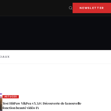
NEWSLETTER
CIAUX
ASTUCES
Test HitPaw VikPea v5.3.0 : Découverte de la nouvelle
fonction beauté vidéo IA