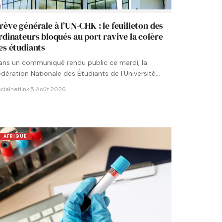
rève générale à l’UN-CHK : le feuilleton des
rdinateurs bloqués au port ravive la colère
es étudiants
ans un communiqué rendu public ce mardi, la
édération Nationale des Étudiants de l’Université
umérique Cheikh Hamidou KANE…
cialnetlink
·
5 Août 2026
AFRIQUE