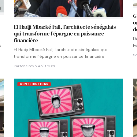
G
o
El Hadji Mbacké Fall, l’architecte sénégalais
d
qui transforme l’épargne en puissance
D
financière
F
s
El Hadji Mbacké Fall, l’architecte sénégalais qui
N
So
transforme l’épargne en puissance financière
Partenaires
·
5 Août 2026
CONTRIBUTIONS