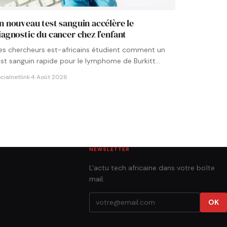
n nouveau test sanguin accélère le
iagnostic du cancer chez l’enfant
es chercheurs est-africains étudient comment un
est sanguin rapide pour le lymphome de Burkitt
ourrait être intégré aux…
cialnetlink
·
4 Août 2026
NEWSLETTER
L'actu tech africaine dans votre boîte
mail.
OK