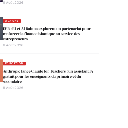
6 Août 2026
A LA UNE
DER /FJ et Al Rahma explorent un partenariat pour
renforcer la finance islamique au service des
entrepreneurs
6 Août 2026
EDUCATION
Anthropic lance Claude for Teachers : un assistant IA
gratuit pour les enseignants du primaire et du
secondaire
5 Août 2026