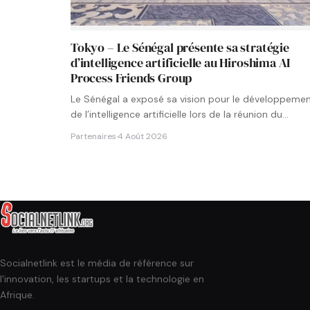
Tokyo – Le Sénégal présente sa stratégie
d’intelligence artificielle au Hiroshima AI
Process Friends Group
Le Sénégal a exposé sa vision pour le développeme
de l’intelligence artificielle lors de la réunion du
groupe…
Partenaires
·
4 Août 2026
Socialnetlink est le média de référence sur
l'innovation, les startups et la technologie en
Afrique.