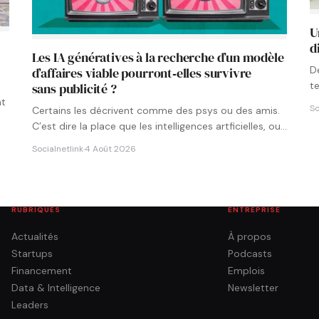
U
d
Les IA génératives à la recherche d’un modèle
D
d’affaires viable pourront‑elles survivre
t
sans publicité ?
p
nt
So
Certains les décrivent comme des psys ou des amis.
C’est dire la place que les intelligences artficielles, ou…
Socialnetlink
·
4 Août 2026
RUBRIQUES
ENTREPRISE
Actualités
À propos
Startups
Podcasts
Financement
Emplois
Data & Intelligence
Newsletter
Leaders