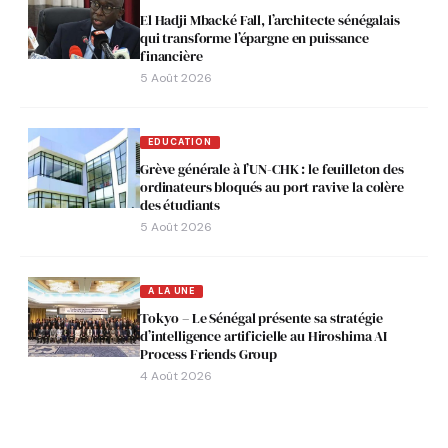
El Hadji Mbacké Fall, l’architecte sénégalais
qui transforme l’épargne en puissance
financière
5 Août 2026
EDUCATION
Grève générale à l’UN-CHK : le feuilleton des
ordinateurs bloqués au port ravive la colère
des étudiants
5 Août 2026
A LA UNE
Tokyo – Le Sénégal présente sa stratégie
d’intelligence artificielle au Hiroshima AI
Process Friends Group
4 Août 2026