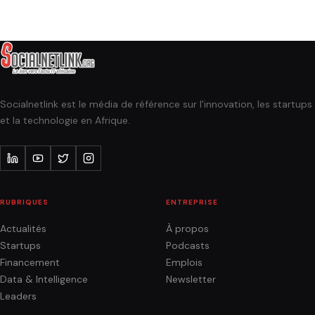
Socialnetlink est le média de référence sur l'innovation, les startups
et la technologie en Afrique.
RUBRIQUES
ENTREPRISE
Actualités
À propos
Startups
Podcasts
Financement
Emplois
Data & Intelligence
Newsletter
Leaders