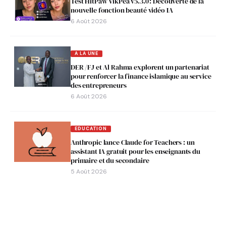
Test HitPaw VikPea v5.3.0 : Découverte de la
nouvelle fonction beauté vidéo IA
6 Août 2026
A LA UNE
DER /FJ et Al Rahma explorent un partenariat
pour renforcer la finance islamique au service
des entrepreneurs
6 Août 2026
EDUCATION
Anthropic lance Claude for Teachers : un
assistant IA gratuit pour les enseignants du
primaire et du secondaire
5 Août 2026