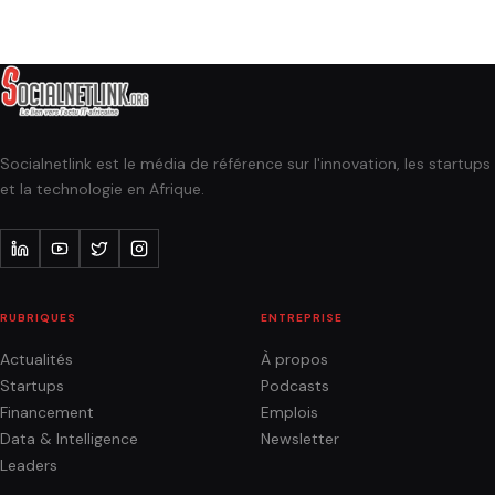
Socialnetlink est le média de référence sur l'innovation, les startups
et la technologie en Afrique.
RUBRIQUES
ENTREPRISE
Actualités
À propos
Startups
Podcasts
Financement
Emplois
Data & Intelligence
Newsletter
Leaders