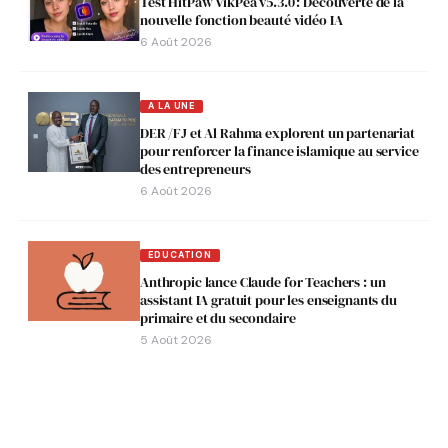
Test HitPaw VikPea v5.3.0 : Découverte de la
nouvelle fonction beauté vidéo IA
6 Août 2026
A LA UNE
DER /FJ et Al Rahma explorent un partenariat
pour renforcer la finance islamique au service
des entrepreneurs
6 Août 2026
EDUCATION
Anthropic lance Claude for Teachers : un
assistant IA gratuit pour les enseignants du
primaire et du secondaire
5 Août 2026