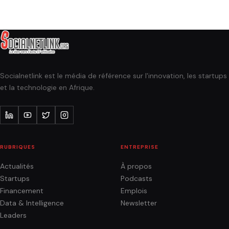
Socialnetlink est le média de référence sur l'innovation, les startups
et la technologie en Afrique.
RUBRIQUES
ENTREPRISE
Actualités
À propos
Startups
Podcasts
Financement
Emplois
Data & Intelligence
Newsletter
Leaders