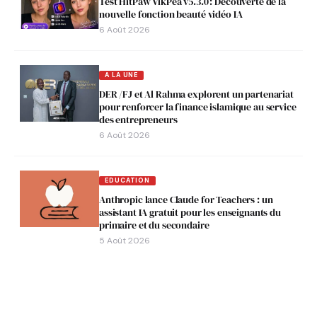
Test HitPaw VikPea v5.3.0 : Découverte de la
nouvelle fonction beauté vidéo IA
6 Août 2026
A LA UNE
DER /FJ et Al Rahma explorent un partenariat
pour renforcer la finance islamique au service
des entrepreneurs
6 Août 2026
EDUCATION
Anthropic lance Claude for Teachers : un
assistant IA gratuit pour les enseignants du
primaire et du secondaire
5 Août 2026