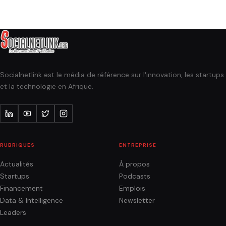
Socialnetlink est le média de référence sur l'innovation, les startups
et la technologie en Afrique.
RUBRIQUES
ENTREPRISE
Actualités
À propos
Startups
Podcasts
Financement
Emplois
Data & Intelligence
Newsletter
Leaders