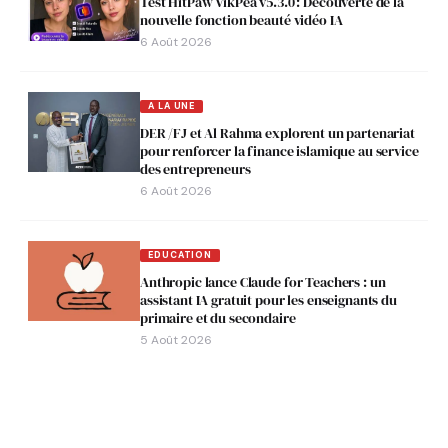
Test HitPaw VikPea v5.3.0 : Découverte de la
nouvelle fonction beauté vidéo IA
6 Août 2026
A LA UNE
DER /FJ et Al Rahma explorent un partenariat
pour renforcer la finance islamique au service
des entrepreneurs
6 Août 2026
EDUCATION
Anthropic lance Claude for Teachers : un
assistant IA gratuit pour les enseignants du
primaire et du secondaire
5 Août 2026