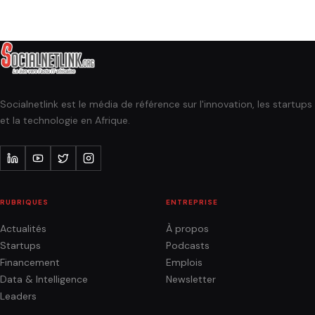
Socialnetlink est le média de référence sur l'innovation, les startups
et la technologie en Afrique.
RUBRIQUES
ENTREPRISE
Actualités
À propos
Startups
Podcasts
Financement
Emplois
Data & Intelligence
Newsletter
Leaders