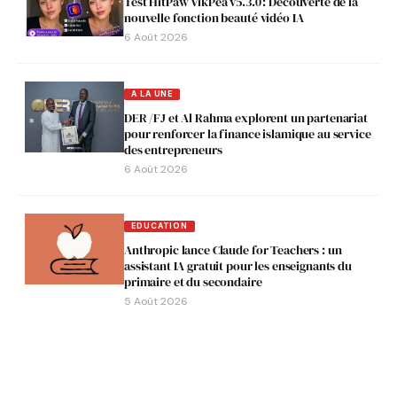
Test HitPaw VikPea v5.3.0 : Découverte de la
nouvelle fonction beauté vidéo IA
6 Août 2026
A LA UNE
DER /FJ et Al Rahma explorent un partenariat
pour renforcer la finance islamique au service
des entrepreneurs
6 Août 2026
EDUCATION
Anthropic lance Claude for Teachers : un
assistant IA gratuit pour les enseignants du
primaire et du secondaire
5 Août 2026