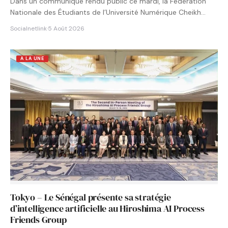
Dans un communiqué rendu public ce mardi, la Fédération
Nationale des Étudiants de l’Université Numérique Cheikh
Hamidou KANE…
Socialnetlink
·
5 Août 2026
A LA UNE
Tokyo – Le Sénégal présente sa stratégie
d’intelligence artificielle au Hiroshima AI Process
Friends Group