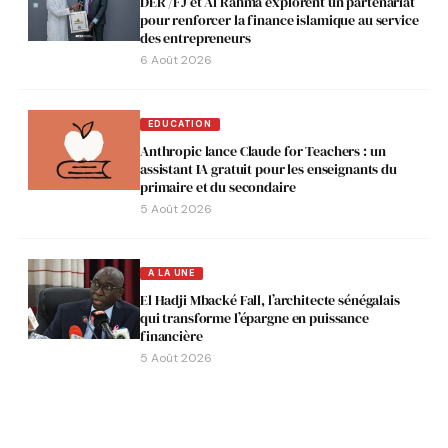
DER /FJ et Al Rahma explorent un partenariat
pour renforcer la finance islamique au service
des entrepreneurs
6 Août 2026
EDUCATION
Anthropic lance Claude for Teachers : un
assistant IA gratuit pour les enseignants du
primaire et du secondaire
5 Août 2026
A LA UNE
El Hadji Mbacké Fall, l’architecte sénégalais
qui transforme l’épargne en puissance
financière
5 Août 2026