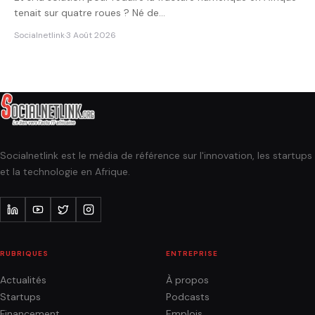
tenait sur quatre roues ? Né de…
Socialnetlink
·
3 Août 2026
Socialnetlink est le média de référence sur l'innovation, les startups
et la technologie en Afrique.
RUBRIQUES
ENTREPRISE
Actualités
À propos
Startups
Podcasts
Financement
Emplois