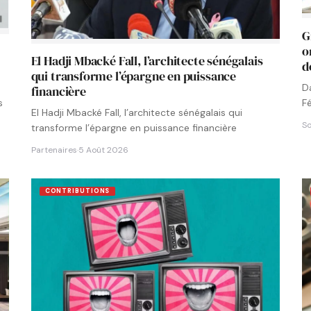
G
o
El Hadji Mbacké Fall, l’architecte sénégalais
d
qui transforme l’épargne en puissance
D
financière
F
s
El Hadji Mbacké Fall, l’architecte sénégalais qui
N
So
transforme l’épargne en puissance financière
Partenaires
·
5 Août 2026
CONTRIBUTIONS