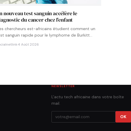
n nouveau test sanguin accélère le
iagnostic du cancer chez l’enfant
es chercheurs est-africains étudient comment un
est sanguin rapide pour le lymphome de Burkitt
ourrait être intégré aux…
cialnetlink
·
4 Août 2026
NEWSLETTER
L'actu tech africaine dans votre boîte
mail.
OK