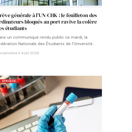
rève générale à l’UN-CHK : le feuilleton des
rdinateurs bloqués au port ravive la colère
es étudiants
ans un communiqué rendu public ce mardi, la
édération Nationale des Étudiants de l’Université
umérique Cheikh Hamidou KANE…
cialnetlink
·
5 Août 2026
AFRIQUE