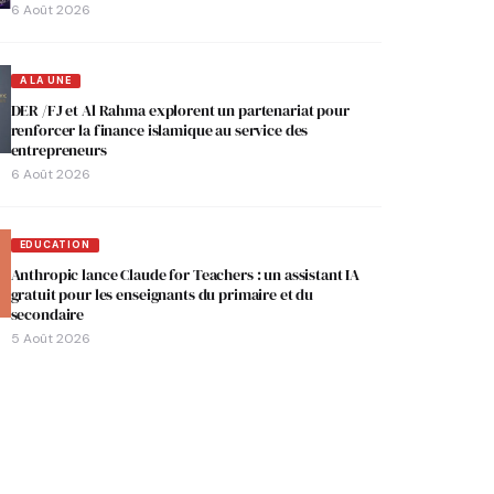
6 Août 2026
A LA UNE
DER /FJ et Al Rahma explorent un partenariat pour
renforcer la finance islamique au service des
entrepreneurs
6 Août 2026
EDUCATION
Anthropic lance Claude for Teachers : un assistant IA
gratuit pour les enseignants du primaire et du
secondaire
5 Août 2026