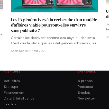
U
d
Les IA génératives à la recherche d’un modèle
D
d’affaires viable pourront‑elles survivre
t
sans publicité ?
p
nt
So
Certains les décrivent comme des psys ou des amis.
C’est dire la place que les intelligences artficielles, ou…
Socialnetlink
·
4 Août 2026
RUBRIQUES
ENTREPRISE
Actualités
À propos
Startups
Podcasts
Financement
Emplois
Data & Intelligence
Newsletter
Leaders