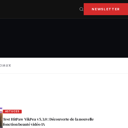
NEWSLETTER
CIAUX
ASTUCES
Test HitPaw VikPea v5.3.0 : Découverte de la nouvelle
fonction beauté vidéo IA