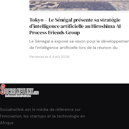
Tokyo – Le Sénégal présente sa stratégie
d’intelligence artificielle au Hiroshima AI
Process Friends Group
Le Sénégal a exposé sa vision pour le développeme
de l’intelligence artificielle lors de la réunion du
groupe…
Partenaires
·
4 Août 2026
Socialnetlink est le média de référence sur
l'innovation, les startups et la technologie en
Afrique.