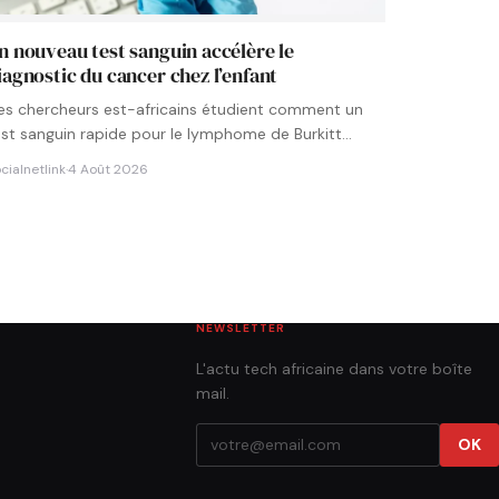
n nouveau test sanguin accélère le
iagnostic du cancer chez l’enfant
es chercheurs est-africains étudient comment un
est sanguin rapide pour le lymphome de Burkitt
ourrait être intégré aux…
cialnetlink
·
4 Août 2026
NEWSLETTER
L'actu tech africaine dans votre boîte
mail.
OK