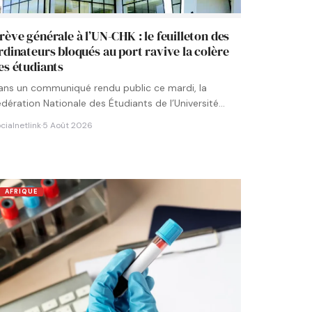
rève générale à l’UN-CHK : le feuilleton des
rdinateurs bloqués au port ravive la colère
es étudiants
ans un communiqué rendu public ce mardi, la
édération Nationale des Étudiants de l’Université
umérique Cheikh Hamidou KANE…
cialnetlink
·
5 Août 2026
AFRIQUE