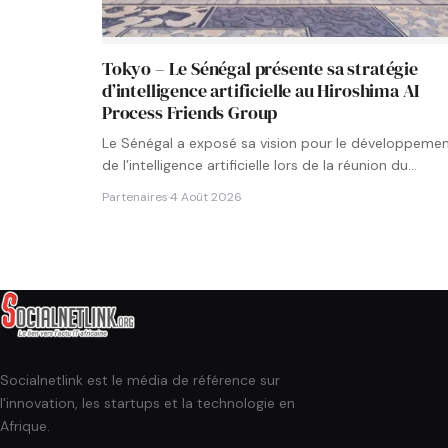
Tokyo – Le Sénégal présente sa stratégie
d’intelligence artificielle au Hiroshima AI
Process Friends Group
Le Sénégal a exposé sa vision pour le développeme
de l’intelligence artificielle lors de la réunion du
groupe…
Partenaires
·
4 Août 2026
Socialnetlink est le média de référence sur
l'innovation, les startups et la technologie en
Afrique.