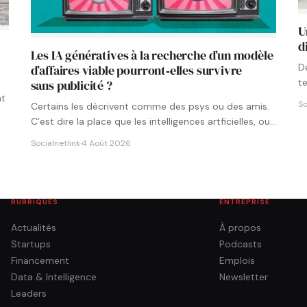
U
d
Les IA génératives à la recherche d’un modèle
D
d’affaires viable pourront‑elles survivre
t
sans publicité ?
p
nt
So
Certains les décrivent comme des psys ou des amis.
C’est dire la place que les intelligences artficielles, ou…
Socialnetlink
·
4 Août 2026
RUBRIQUES
ENTREPRISE
Actualités
À propos
Startups
Podcasts
Financement
Emplois
Data & Intelligence
Newsletter
Leaders