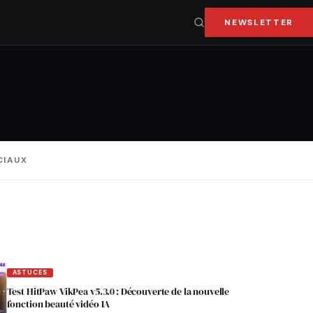
NEWSLETTER
CIAUX
ASTUCES
Test HitPaw VikPea v5.3.0 : Découverte de la nouvelle
fonction beauté vidéo IA