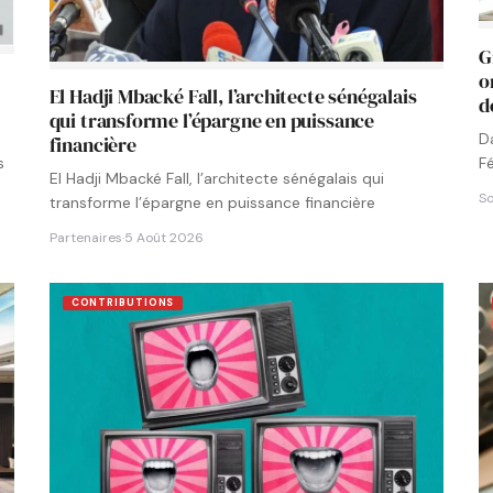
G
o
El Hadji Mbacké Fall, l’architecte sénégalais
d
qui transforme l’épargne en puissance
D
financière
F
s
El Hadji Mbacké Fall, l’architecte sénégalais qui
N
So
transforme l’épargne en puissance financière
Partenaires
·
5 Août 2026
CONTRIBUTIONS