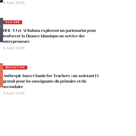
6 Août 2026
A LA UNE
DER /FJ et Al Rahma explorent un partenariat pour
renforcer la finance islamique au service des
entrepreneurs
6 Août 2026
EDUCATION
Anthropic lance Claude for Teachers : un assistant IA
gratuit pour les enseignants du primaire et du
secondaire
5 Août 2026