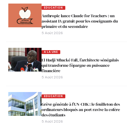
EDUCATION
Anthropic lance Claude for Teachers : un
assistant IA gratuit pour les enseignants du
primaire et du secondaire
5 Août 2026
A LA UNE
El Hadji Mbacké Fall, l’architecte sénégalais
qui transforme l’épargne en puissance
financière
5 Août 2026
EDUCATION
Grève générale à l’UN-CHK : le feuilleton des
ordinateurs bloqués au port ravive la colère
des étudiants
5 Août 2026