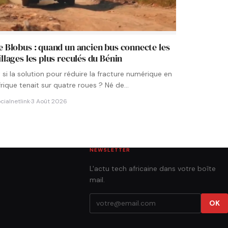
e Blobus : quand un ancien bus connecte les
illages les plus reculés du Bénin
t si la solution pour réduire la fracture numérique en
frique tenait sur quatre roues ? Né de…
cialnetlink
·
3 Août 2026
NEWSLETTER
L'actu tech africaine dans votre boîte
mail.
OK