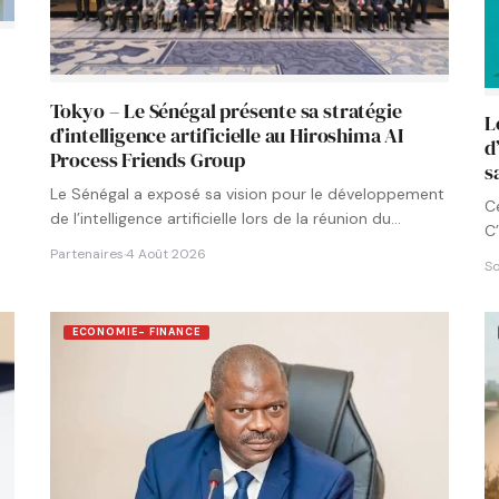
Tokyo – Le Sénégal présente sa stratégie
L
d’intelligence artificielle au Hiroshima AI
d
Process Friends Group
s
Le Sénégal a exposé sa vision pour le développement
C
de l’intelligence artificielle lors de la réunion du
C’
groupe…
Partenaires
·
4 Août 2026
So
ECONOMIE- FINANCE