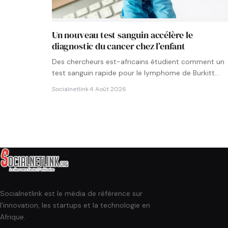
Un nouveau test sanguin accélère le
diagnostic du cancer chez l’enfant
Des chercheurs est-africains étudient comment un
test sanguin rapide pour le lymphome de Burkitt
pourrait être intégré aux…
Socialnetlink
·
4 Août 2026
Socialnetlink est le média de référence sur
l'innovation, les startups et la technologie en
Afrique.