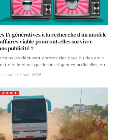
es IA génératives à la recherche d’un modèle
’affaires viable pourront‑elles survivre
ans publicité ?
ertains les décrivent comme des psys ou des amis.
est dire la place que les intelligences artficielles, ou…
cialnetlink
·
4 Août 2026
AFRIQUE