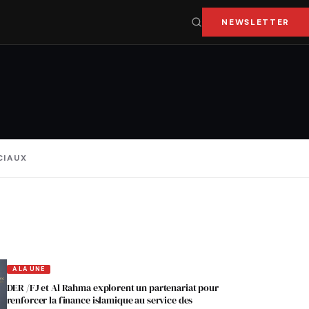
NEWSLETTER
CIAUX
A LA UNE
DER /FJ et Al Rahma explorent un partenariat pour
renforcer la finance islamique au service des