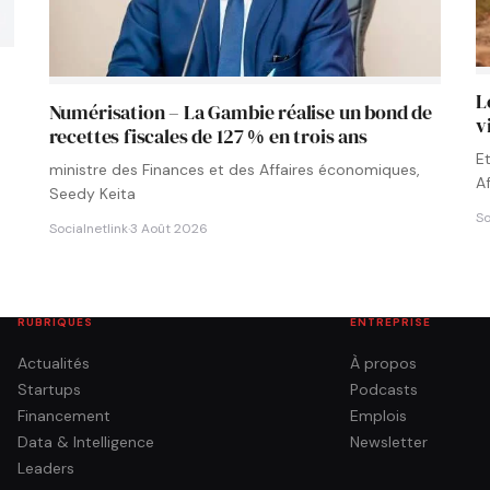
L
Numérisation – La Gambie réalise un bond de
v
recettes fiscales de 127 % en trois ans
E
ministre des Finances et des Affaires économiques,
A
Seedy Keita
So
Socialnetlink
·
3 Août 2026
RUBRIQUES
ENTREPRISE
Actualités
À propos
Startups
Podcasts
Financement
Emplois
Data & Intelligence
Newsletter
Leaders