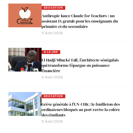
EDUCATION
Anthropic lance Claude for Teachers : un
assistant IA gratuit pour les enseignants du
primaire et du secondaire
5 Août 2026
A LA UNE
El Hadji Mbacké Fall, l’architecte sénégalais
qui transforme l’épargne en puissance
financière
5 Août 2026
EDUCATION
Grève générale à l’UN-CHK : le feuilleton des
ordinateurs bloqués au port ravive la colère
des étudiants
5 Août 2026