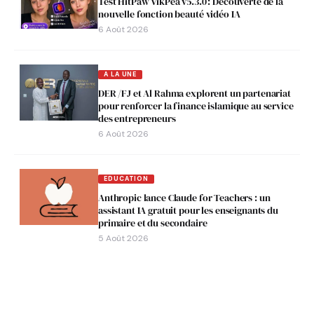
Test HitPaw VikPea v5.3.0 : Découverte de la
nouvelle fonction beauté vidéo IA
6 Août 2026
A LA UNE
DER /FJ et Al Rahma explorent un partenariat
pour renforcer la finance islamique au service
des entrepreneurs
6 Août 2026
EDUCATION
Anthropic lance Claude for Teachers : un
assistant IA gratuit pour les enseignants du
primaire et du secondaire
5 Août 2026