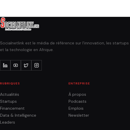
Socialnetlink est le média de référence sur l'innovation, les startups
et la technologie en Afrique.
RUBRIQUES
ENTREPRISE
Actualités
À propos
Startups
Podcasts
Financement
Emplois
Data & Intelligence
Newsletter
Leaders