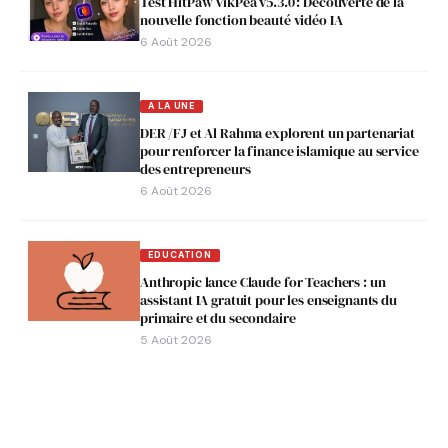
Test HitPaw VikPea v5.3.0 : Découverte de la
nouvelle fonction beauté vidéo IA
6 Août 2026
A LA UNE
DER /FJ et Al Rahma explorent un partenariat
pour renforcer la finance islamique au service
des entrepreneurs
6 Août 2026
EDUCATION
Anthropic lance Claude for Teachers : un
assistant IA gratuit pour les enseignants du
primaire et du secondaire
5 Août 2026