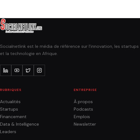
Socialnetlink est le média de référence sur l'innovation, les startups
et la technologie en Afrique.
RUBRIQUES
ENTREPRISE
Actualités
À propos
Startups
Podcasts
Financement
Emplois
Data & Intelligence
Newsletter
Leaders