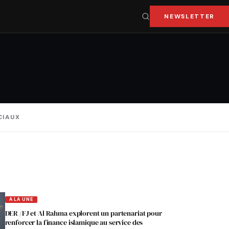
NEWSLETTER
CIAUX
A LA UNE
DER /FJ et Al Rahma explorent un partenariat pour
renforcer la finance islamique au service des