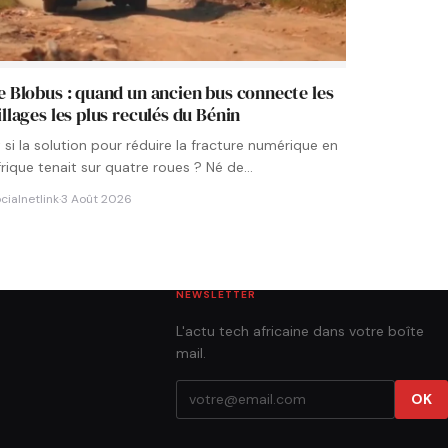
e Blobus : quand un ancien bus connecte les
illages les plus reculés du Bénin
t si la solution pour réduire la fracture numérique en
frique tenait sur quatre roues ? Né de…
cialnetlink
·
3 Août 2026
NEWSLETTER
L'actu tech africaine dans votre boîte
mail.
OK