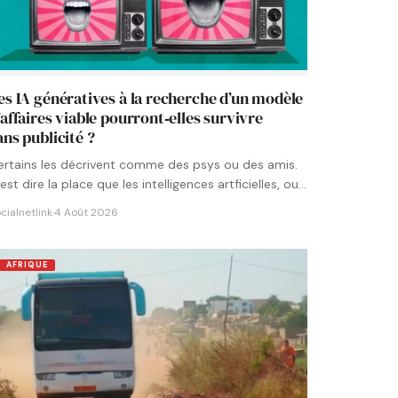
es IA génératives à la recherche d’un modèle
’affaires viable pourront‑elles survivre
ans publicité ?
ertains les décrivent comme des psys ou des amis.
est dire la place que les intelligences artficielles, ou…
cialnetlink
·
4 Août 2026
AFRIQUE