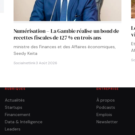
L
Numérisation – La Gambie réalise un bond de
v
recettes fiscales de 127 % en trois ans
E
ministre des Finances et des Affaires économiques,
A
Seedy Keita
So
Socialnetlink
·
3 Août 2026
RUBRIQUES
ENTREPRISE
Actualités
À propos
Startups
Podcasts
Financement
Emplois
Data & Intelligence
Newsletter
Leaders