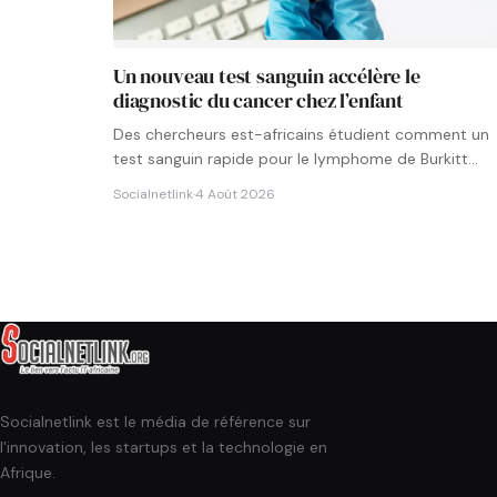
Un nouveau test sanguin accélère le
diagnostic du cancer chez l’enfant
Des chercheurs est-africains étudient comment un
test sanguin rapide pour le lymphome de Burkitt
pourrait être intégré aux…
Socialnetlink
·
4 Août 2026
Socialnetlink est le média de référence sur
l'innovation, les startups et la technologie en
Afrique.