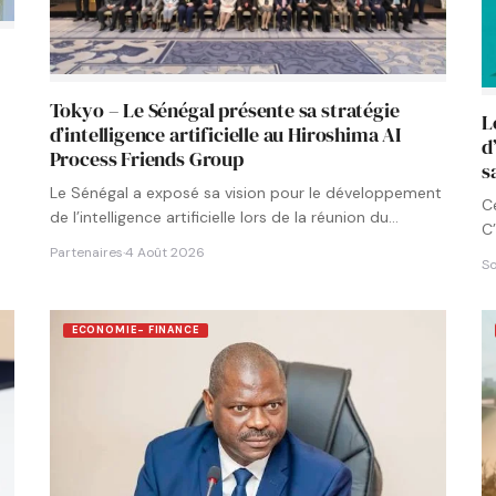
Tokyo – Le Sénégal présente sa stratégie
L
d’intelligence artificielle au Hiroshima AI
d
Process Friends Group
s
Le Sénégal a exposé sa vision pour le développement
C
de l’intelligence artificielle lors de la réunion du
C’
groupe…
Partenaires
·
4 Août 2026
So
ECONOMIE- FINANCE