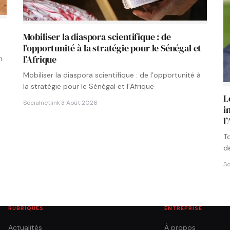
s
Mobiliser la diaspora scientifique : de
l’opportunité à la stratégie pour le Sénégal et
l’Afrique
n
Mobiliser la diaspora scientifique : de l’opportunité à
la stratégie pour le Sénégal et l’Afrique
L
Socialnetlink
·
3 Août 2026
i
l
T
d
l
So
RUBRIQUES
ENTREPRISE
Actualités
À propos