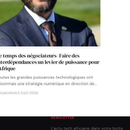
e temps des négociateurs- Faire des
nterdépendances un levier de puissance pour
’Afrique
outes les grandes puissances technologiques ont
ésormais une stratégie numérique en direction de
’Afrique. Chaque État cherche à…
cialnetlink
·
2 Août 2026
NEWSLETTER
L'actu tech africaine dans votre boîte