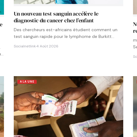
Un nouveau test sanguin accélère le
diagnostic du cancer chez l’enfant
N
le
Des chercheurs est-africains étudient comment un
r
test sanguin rapide pour le lymphome de Burkitt
m
pourrait être intégré aux…
Socialnetlink
·
4 Août 2026
S
.
u…
So
A LA UNE