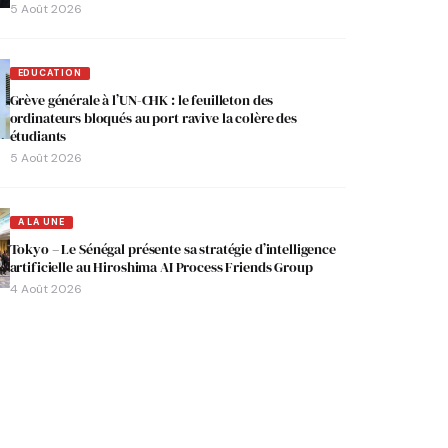
5 Août 2026
EDUCATION
Grève générale à l’UN-CHK : le feuilleton des
ordinateurs bloqués au port ravive la colère des
étudiants
5 Août 2026
A LA UNE
Tokyo – Le Sénégal présente sa stratégie d’intelligence
artificielle au Hiroshima AI Process Friends Group
4 Août 2026