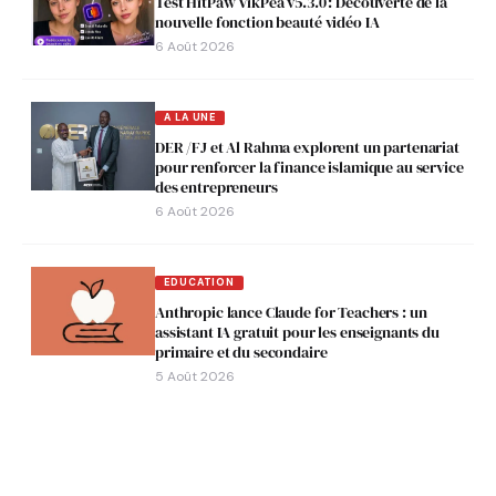
Test HitPaw VikPea v5.3.0 : Découverte de la
nouvelle fonction beauté vidéo IA
6 Août 2026
A LA UNE
DER /FJ et Al Rahma explorent un partenariat
pour renforcer la finance islamique au service
des entrepreneurs
6 Août 2026
EDUCATION
Anthropic lance Claude for Teachers : un
assistant IA gratuit pour les enseignants du
primaire et du secondaire
5 Août 2026