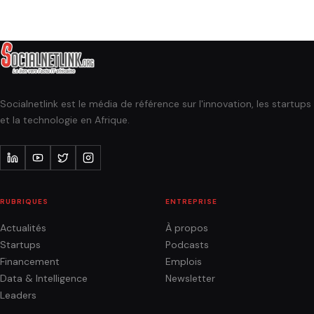
Socialnetlink est le média de référence sur l'innovation, les startups
et la technologie en Afrique.
RUBRIQUES
ENTREPRISE
Actualités
À propos
Startups
Podcasts
Financement
Emplois
Data & Intelligence
Newsletter
Leaders