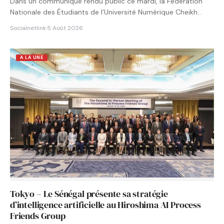
Dans un communiqué rendu public ce mardi, la Fédération
Nationale des Étudiants de l’Université Numérique Cheikh
Hamidou KANE…
Socialnetlink
·
5 Août 2026
A LA UNE
Tokyo – Le Sénégal présente sa stratégie
d’intelligence artificielle au Hiroshima AI Process
Friends Group