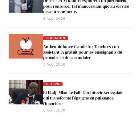
DER /FJ et Al Rahma explorent un partenariat
pour renforcer la finance islamique au service
des entrepreneurs
6 Août 2026
EDUCATION
Anthropic lance Claude for Teachers : un
assistant IA gratuit pour les enseignants du
primaire et du secondaire
5 Août 2026
A LA UNE
El Hadji Mbacké Fall, l’architecte sénégalais
qui transforme l’épargne en puissance
financière
5 Août 2026