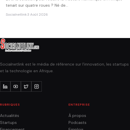
tenait sur quatre roues ? Né de…
Socialnetlink
·
3 Août 2026
Socialnetlink est le média de référence sur l'innovation, les startups
et la technologie en Afrique.
RUBRIQUES
ENTREPRISE
Actualités
À propos
Startups
Podcasts
Financement
Emplois