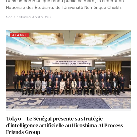
Dans un communiqué rendu public ce mardi, la Fédération
Nationale des Étudiants de l’Université Numérique Cheikh
Hamidou KANE…
Socialnetlink
·
5 Août 2026
A LA UNE
Tokyo – Le Sénégal présente sa stratégie
d’intelligence artificielle au Hiroshima AI Process
Friends Group