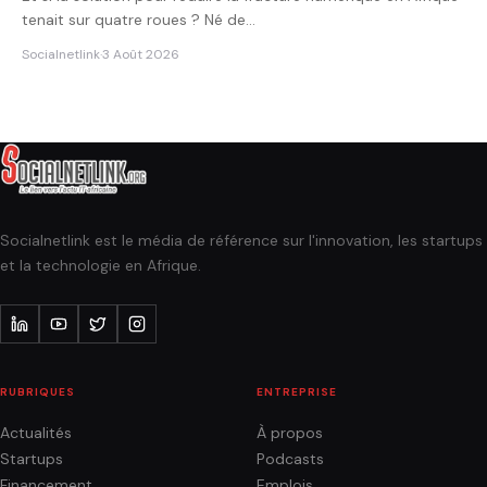
tenait sur quatre roues ? Né de…
Socialnetlink
·
3 Août 2026
Socialnetlink est le média de référence sur l'innovation, les startups
et la technologie en Afrique.
RUBRIQUES
ENTREPRISE
Actualités
À propos
Startups
Podcasts
Financement
Emplois