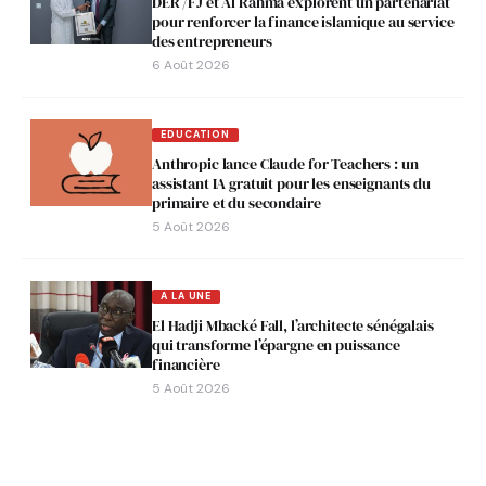
DER /FJ et Al Rahma explorent un partenariat
pour renforcer la finance islamique au service
des entrepreneurs
6 Août 2026
EDUCATION
Anthropic lance Claude for Teachers : un
assistant IA gratuit pour les enseignants du
primaire et du secondaire
5 Août 2026
A LA UNE
El Hadji Mbacké Fall, l’architecte sénégalais
qui transforme l’épargne en puissance
financière
5 Août 2026