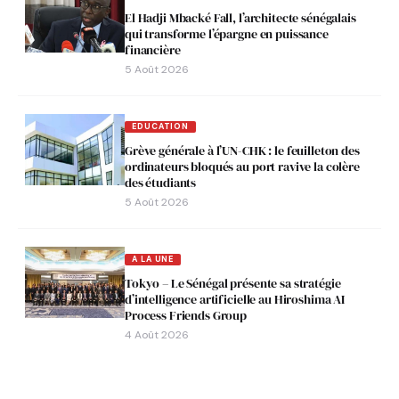
El Hadji Mbacké Fall, l’architecte sénégalais
qui transforme l’épargne en puissance
financière
5 Août 2026
EDUCATION
Grève générale à l’UN-CHK : le feuilleton des
ordinateurs bloqués au port ravive la colère
des étudiants
5 Août 2026
A LA UNE
Tokyo – Le Sénégal présente sa stratégie
d’intelligence artificielle au Hiroshima AI
Process Friends Group
4 Août 2026