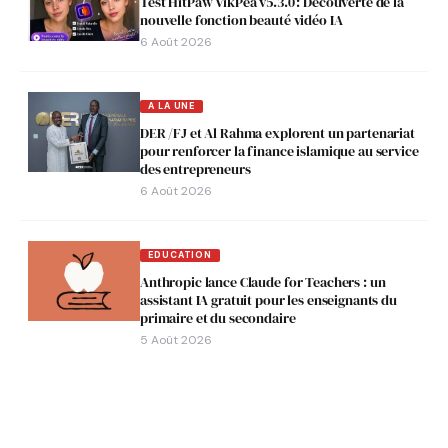
Test HitPaw VikPea v5.3.0 : Découverte de la
nouvelle fonction beauté vidéo IA
6 Août 2026
A LA UNE
DER /FJ et Al Rahma explorent un partenariat
pour renforcer la finance islamique au service
des entrepreneurs
6 Août 2026
EDUCATION
Anthropic lance Claude for Teachers : un
assistant IA gratuit pour les enseignants du
primaire et du secondaire
5 Août 2026