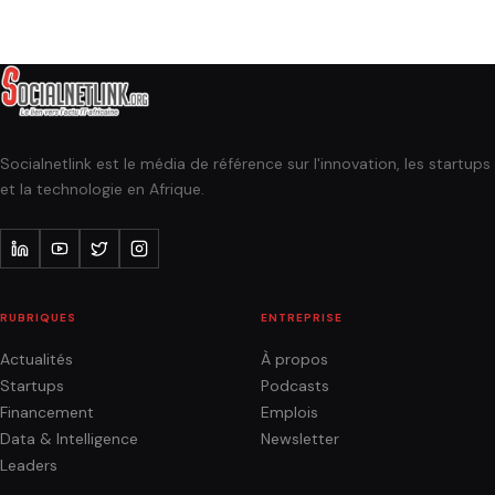
Socialnetlink est le média de référence sur l'innovation, les startups
et la technologie en Afrique.
RUBRIQUES
ENTREPRISE
Actualités
À propos
Startups
Podcasts
Financement
Emplois
Data & Intelligence
Newsletter
Leaders