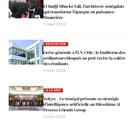
El Hadji Mbacké Fall, l’architecte sénégalais
qui transforme l’épargne en puissance
financière
5 Août 2026
EDUCATION
Grève générale à l’UN-CHK : le feuilleton des
ordinateurs bloqués au port ravive la colère
des étudiants
5 Août 2026
A LA UNE
Tokyo – Le Sénégal présente sa stratégie
d’intelligence artificielle au Hiroshima AI
Process Friends Group
4 Août 2026