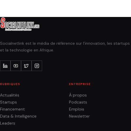
Socialnetlink est le média de référence sur l'innovation, les startups
et la technologie en Afrique.
RUBRIQUES
ENTREPRISE
Actualités
À propos
Startups
Podcasts
Financement
Emplois
Data & Intelligence
Newsletter
Leaders