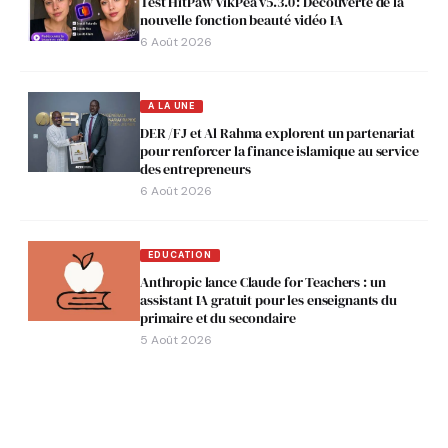
Test HitPaw VikPea v5.3.0 : Découverte de la
nouvelle fonction beauté vidéo IA
6 Août 2026
A LA UNE
DER /FJ et Al Rahma explorent un partenariat
pour renforcer la finance islamique au service
des entrepreneurs
6 Août 2026
EDUCATION
Anthropic lance Claude for Teachers : un
assistant IA gratuit pour les enseignants du
primaire et du secondaire
5 Août 2026