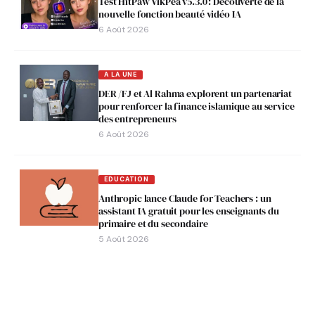
Test HitPaw VikPea v5.3.0 : Découverte de la
nouvelle fonction beauté vidéo IA
6 Août 2026
A LA UNE
DER /FJ et Al Rahma explorent un partenariat
pour renforcer la finance islamique au service
des entrepreneurs
6 Août 2026
EDUCATION
Anthropic lance Claude for Teachers : un
assistant IA gratuit pour les enseignants du
primaire et du secondaire
5 Août 2026