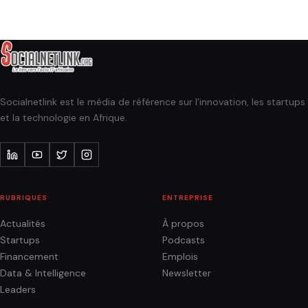
Socialnetlink est le média de référence sur l'innovation, les startups
et la technologie en Afrique.
RUBRIQUES
ENTREPRISE
Actualités
À propos
Startups
Podcasts
Financement
Emplois
Data & Intelligence
Newsletter
Leaders