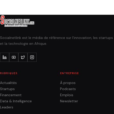
Socialnetlink est le média de référence sur l'innovation, les startups
et la technologie en Afrique.
RUBRIQUES
ENTREPRISE
Actualités
À propos
Startups
Podcasts
Financement
Emplois
Data & Intelligence
Newsletter
Leaders