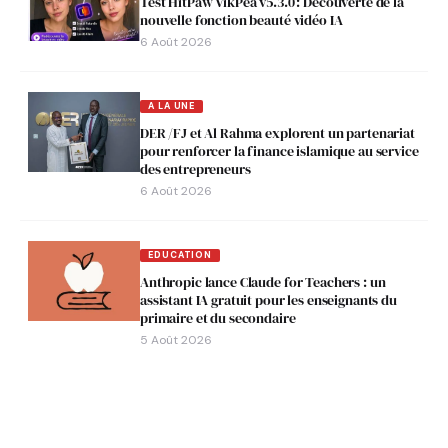
Test HitPaw VikPea v5.3.0 : Découverte de la
nouvelle fonction beauté vidéo IA
6 Août 2026
A LA UNE
DER /FJ et Al Rahma explorent un partenariat
pour renforcer la finance islamique au service
des entrepreneurs
6 Août 2026
EDUCATION
Anthropic lance Claude for Teachers : un
assistant IA gratuit pour les enseignants du
primaire et du secondaire
5 Août 2026