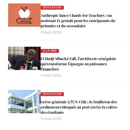
EDUCATION
Anthropic lance Claude for Teachers : un
assistant IA gratuit pour les enseignants du
primaire et du secondaire
5 Août 2026
A LA UNE
El Hadji Mbacké Fall, l’architecte sénégalais
qui transforme l’épargne en puissance
financière
5 Août 2026
EDUCATION
Grève générale à l’UN-CHK : le feuilleton des
ordinateurs bloqués au port ravive la colère
des étudiants
5 Août 2026