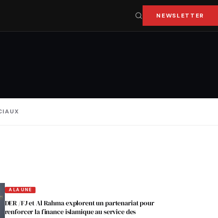
NEWSLETTER
CIAUX
A LA UNE
DER /FJ et Al Rahma explorent un partenariat pour
renforcer la finance islamique au service des