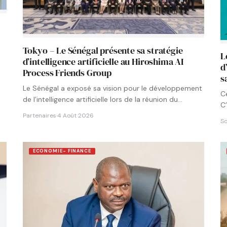
Tokyo – Le Sénégal présente sa stratégie
L
d’intelligence artificielle au Hiroshima AI
d
Process Friends Group
s
Le Sénégal a exposé sa vision pour le développement
C
de l’intelligence artificielle lors de la réunion du
C’
groupe…
Partenaires
·
4 Août 2026
So
ECONOMIE- FINANCE