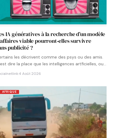
es IA génératives à la recherche d’un modèle
’affaires viable pourront‑elles survivre
ans publicité ?
ertains les décrivent comme des psys ou des amis.
est dire la place que les intelligences artficielles, ou…
cialnetlink
·
4 Août 2026
AFRIQUE