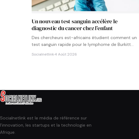
Un nouveau test sanguin accélère le
diagnostic du cancer chez l’enfant
Des chercheurs est-africains étudient comment un
test sanguin rapide pour le lymphome de Burkitt
pourrait être intégré aux…
Socialnetlink
·
4 Août 2026
Socialnetlink est le média de référence sur
l'innovation, les startups et la technologie en
Afrique.