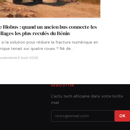
e Blobus : quand un ancien bus connecte les
illages les plus reculés du Bénin
t si la solution pour réduire la fracture numérique en
frique tenait sur quatre roues ? Né de…
cialnetlink
·
3 Août 2026
NEWSLETTER
L'actu tech africaine dans votre boîte
mail.
OK