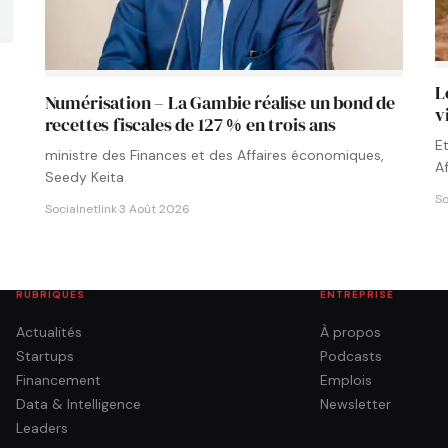
L
Numérisation – La Gambie réalise un bond de
v
recettes fiscales de 127 % en trois ans
E
ministre des Finances et des Affaires économiques,
A
Seedy Keita
So
Socialnetlink
·
3 Août 2026
RUBRIQUES
ENTREPRISE
Actualités
À propos
Startups
Podcasts
Financement
Emplois
Data & Intelligence
Newsletter
Leaders