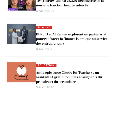
Test HitPaw VikPea v5.3.0 : Découverte de la
nouvelle fonction beauté vidéo IA
6 Août 2026
A LA UNE
DER /FJ et Al Rahma explorent un partenariat
pour renforcer la finance islamique au service
des entrepreneurs
6 Août 2026
EDUCATION
Anthropic lance Claude for Teachers : un
assistant IA gratuit pour les enseignants du
primaire et du secondaire
5 Août 2026