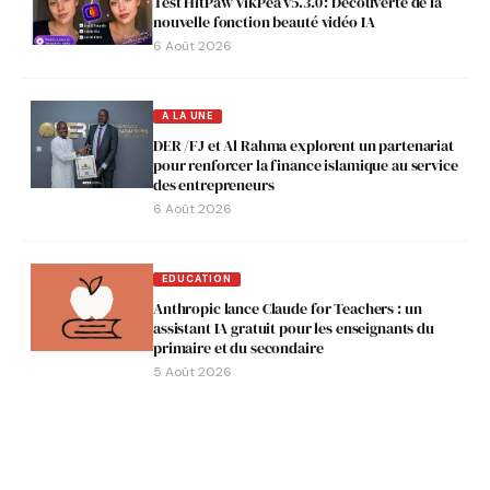
Test HitPaw VikPea v5.3.0 : Découverte de la
nouvelle fonction beauté vidéo IA
6 Août 2026
A LA UNE
DER /FJ et Al Rahma explorent un partenariat
pour renforcer la finance islamique au service
des entrepreneurs
6 Août 2026
EDUCATION
Anthropic lance Claude for Teachers : un
assistant IA gratuit pour les enseignants du
primaire et du secondaire
5 Août 2026