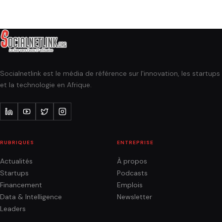
Socialnetlink est le média de référence sur l'innovation, les startups
et la technologie en Afrique.
RUBRIQUES
ENTREPRISE
Actualités
À propos
Startups
Podcasts
Financement
Emplois
Data & Intelligence
Newsletter
Leaders