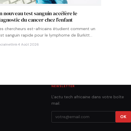
n nouveau test sanguin accélère le
iagnostic du cancer chez l’enfant
es chercheurs est-africains étudient comment un
est sanguin rapide pour le lymphome de Burkitt
ourrait être intégré aux…
cialnetlink
·
4 Août 2026
NEWSLETTER
L'actu tech africaine dans votre boîte
mail.
OK