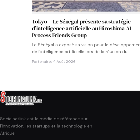
Tokyo – Le Sénégal présente sa stratégie
d’intelligence artificielle au Hiroshima AI
Process Friends Group
Le Sénégal a exposé sa vision pour le développeme
de l’intelligence artificielle lors de la réunion du
groupe…
Partenaires
·
4 Août 2026
Socialnetlink est le média de référence sur
l'innovation, les startups et la technologie en
Afrique.