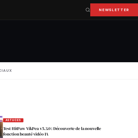
NEWSLETTER
CIAUX
ASTUCES
Test HitPaw VikPea v5.3.0 : Découverte de la nouvelle
fonction beauté vidéo IA