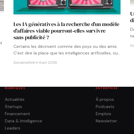
U
d
Les IA génératives à la recherche d’un modèle
D
d’affaires viable pourront‑elles survivre
t
sans publicité ?
p
nt
So
Certains les décrivent comme des psys ou des amis.
C’est dire la place que les intelligences artficielles, ou…
Socialnetlink
·
4 Août 2026
RUBRIQUES
ENTREPRISE
Actualités
À propos
Startups
Podcasts
Financement
Emplois
Data & Intelligence
Newsletter
Leaders