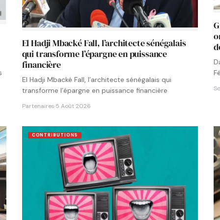
G
o
El Hadji Mbacké Fall, l’architecte sénégalais
d
qui transforme l’épargne en puissance
D
financière
F
s
El Hadji Mbacké Fall, l’architecte sénégalais qui
N
So
transforme l’épargne en puissance financière
Partenaires
·
5 Août 2026
CONTRIBUTIONS