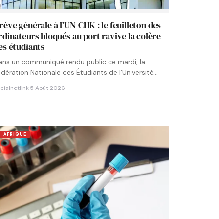
rève générale à l’UN-CHK : le feuilleton des
rdinateurs bloqués au port ravive la colère
es étudiants
ans un communiqué rendu public ce mardi, la
édération Nationale des Étudiants de l’Université
umérique Cheikh Hamidou KANE…
cialnetlink
·
5 Août 2026
AFRIQUE