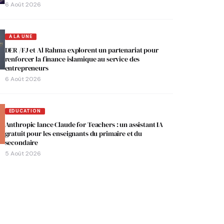
6 Août 2026
A LA UNE
DER /FJ et Al Rahma explorent un partenariat pour
renforcer la finance islamique au service des
entrepreneurs
6 Août 2026
EDUCATION
Anthropic lance Claude for Teachers : un assistant IA
gratuit pour les enseignants du primaire et du
secondaire
5 Août 2026