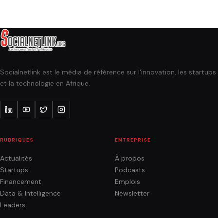
Socialnetlink est le média de référence sur l'innovation, les startups
et la technologie en Afrique.
RUBRIQUES
ENTREPRISE
Actualités
À propos
Startups
Podcasts
Financement
Emplois
Data & Intelligence
Newsletter
Leaders