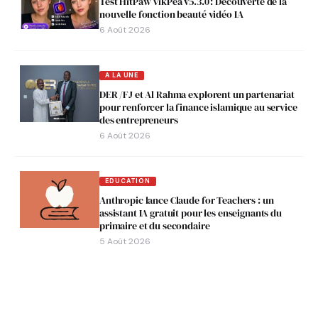
Test HitPaw VikPea v5.3.0 : Découverte de la
nouvelle fonction beauté vidéo IA
6 Août 2026
A LA UNE
DER /FJ et Al Rahma explorent un partenariat
pour renforcer la finance islamique au service
des entrepreneurs
6 Août 2026
EDUCATION
Anthropic lance Claude for Teachers : un
assistant IA gratuit pour les enseignants du
primaire et du secondaire
5 Août 2026