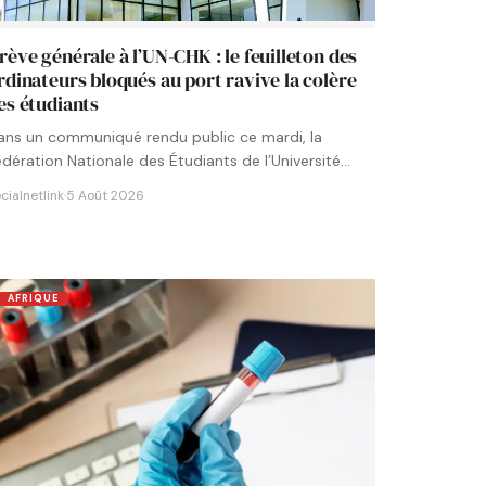
rève générale à l’UN-CHK : le feuilleton des
rdinateurs bloqués au port ravive la colère
es étudiants
ans un communiqué rendu public ce mardi, la
édération Nationale des Étudiants de l’Université
umérique Cheikh Hamidou KANE…
cialnetlink
·
5 Août 2026
AFRIQUE