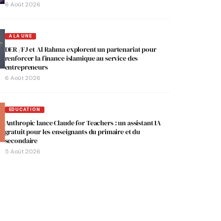
6 Août 2026
A LA UNE
DER /FJ et Al Rahma explorent un partenariat pour
renforcer la finance islamique au service des
entrepreneurs
6 Août 2026
EDUCATION
Anthropic lance Claude for Teachers : un assistant IA
gratuit pour les enseignants du primaire et du
secondaire
5 Août 2026