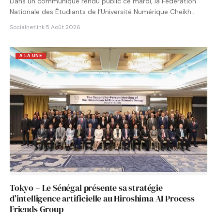
Dans un communiqué rendu public ce mardi, la Fédération
Nationale des Étudiants de l’Université Numérique Cheikh
Hamidou KANE…
Socialnetlink
·
5 Août 2026
A LA UNE
Tokyo – Le Sénégal présente sa stratégie
d’intelligence artificielle au Hiroshima AI Process
Friends Group