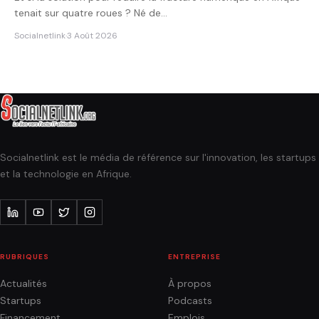
tenait sur quatre roues ? Né de…
Socialnetlink
·
3 Août 2026
Socialnetlink est le média de référence sur l'innovation, les startups
et la technologie en Afrique.
RUBRIQUES
ENTREPRISE
Actualités
À propos
Startups
Podcasts
Financement
Emplois