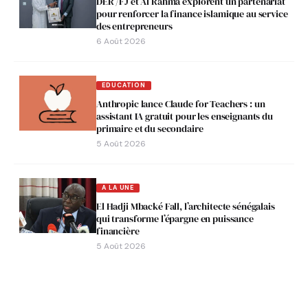
DER /FJ et Al Rahma explorent un partenariat
pour renforcer la finance islamique au service
des entrepreneurs
6 Août 2026
EDUCATION
Anthropic lance Claude for Teachers : un
assistant IA gratuit pour les enseignants du
primaire et du secondaire
5 Août 2026
A LA UNE
El Hadji Mbacké Fall, l’architecte sénégalais
qui transforme l’épargne en puissance
financière
5 Août 2026