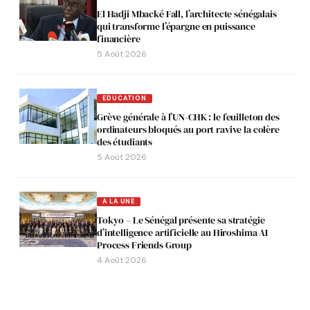
El Hadji Mbacké Fall, l’architecte sénégalais
qui transforme l’épargne en puissance
financière
5 Août 2026
EDUCATION
Grève générale à l’UN-CHK : le feuilleton des
ordinateurs bloqués au port ravive la colère
des étudiants
5 Août 2026
A LA UNE
Tokyo – Le Sénégal présente sa stratégie
d’intelligence artificielle au Hiroshima AI
Process Friends Group
4 Août 2026