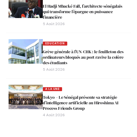
El Hadji Mbacké Fall, l’architecte sénégalais
qui transforme l’épargne en puissance
financière
5 Août 2026
EDUCATION
Grève générale à l’UN-CHK : le feuilleton des
ordinateurs bloqués au port ravive la colère
des étudiants
5 Août 2026
A LA UNE
Tokyo – Le Sénégal présente sa stratégie
d’intelligence artificielle au Hiroshima AI
Process Friends Group
4 Août 2026