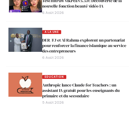
Test HitPaw VikPea v5.3.0 : Découverte de la
nouvelle fonction beauté vidéo IA
6 Août 2026
A LA UNE
DER /FJ et Al Rahma explorent un partenariat
pour renforcer la finance islamique au service
des entrepreneurs
6 Août 2026
EDUCATION
Anthropic lance Claude for Teachers : un
assistant IA gratuit pour les enseignants du
primaire et du secondaire
5 Août 2026