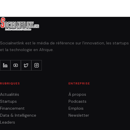
Socialnetlink est le média de référence sur l'innovation, les startups
et la technologie en Afrique.
RUBRIQUES
ENTREPRISE
Actualités
À propos
Startups
Podcasts
Financement
Emplois
Data & Intelligence
Newsletter
Leaders