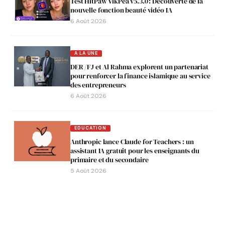
Test HitPaw VikPea v5.3.0 : Découverte de la
nouvelle fonction beauté vidéo IA
6 Août 2026
A LA UNE
DER /FJ et Al Rahma explorent un partenariat
pour renforcer la finance islamique au service
des entrepreneurs
6 Août 2026
EDUCATION
Anthropic lance Claude for Teachers : un
assistant IA gratuit pour les enseignants du
primaire et du secondaire
5 Août 2026