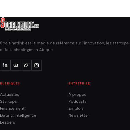
Socialnetlink est le média de référence sur l'innovation, les startups
et la technologie en Afrique.
RUBRIQUES
ENTREPRISE
Actualités
À propos
Startups
Podcasts
Financement
Emplois
Data & Intelligence
Newsletter
Leaders