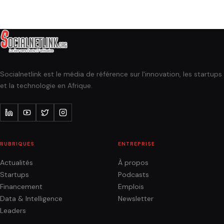
Socialnetlink est le média de référence sur l'innovation, les startups
et la technologie en Afrique.
RUBRIQUES
ENTREPRISE
Actualités
À propos
Startups
Podcasts
Financement
Emplois
Data & Intelligence
Newsletter
Leaders