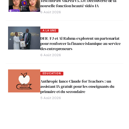
Test HitPaw VikPea v5.3.0 : Découverte de la
nouvelle fonction beauté vidéo IA
6 Août 2026
A LA UNE
DER /FJ et Al Rahma explorent un partenariat
pour renforcer la finance islamique au service
des entrepreneurs
6 Août 2026
EDUCATION
Anthropic lance Claude for Teachers : un
assistant IA gratuit pour les enseignants du
primaire et du secondaire
5 Août 2026