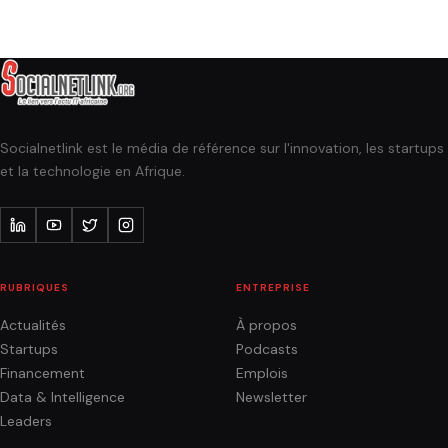
Socialnetlink est le média de référence sur l'innovation, les startups
et la technologie en Afrique.
RUBRIQUES
ENTREPRISE
Actualités
À propos
Startups
Podcasts
Financement
Emplois
Data & Intelligence
Newsletter
Leaders