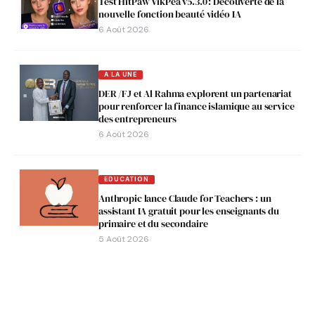
Test HitPaw VikPea v5.3.0 : Découverte de la
nouvelle fonction beauté vidéo IA
6 Août 2026
A LA UNE
DER /FJ et Al Rahma explorent un partenariat
pour renforcer la finance islamique au service
des entrepreneurs
6 Août 2026
EDUCATION
Anthropic lance Claude for Teachers : un
assistant IA gratuit pour les enseignants du
primaire et du secondaire
5 Août 2026