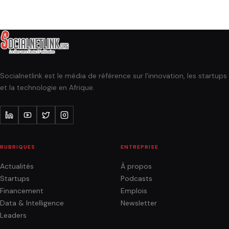
Socialnetlink est le média de référence sur l'innovation, les startups
et la technologie en Afrique.
RUBRIQUES
ENTREPRISE
Actualités
À propos
Startups
Podcasts
Financement
Emplois
Data & Intelligence
Newsletter
Leaders