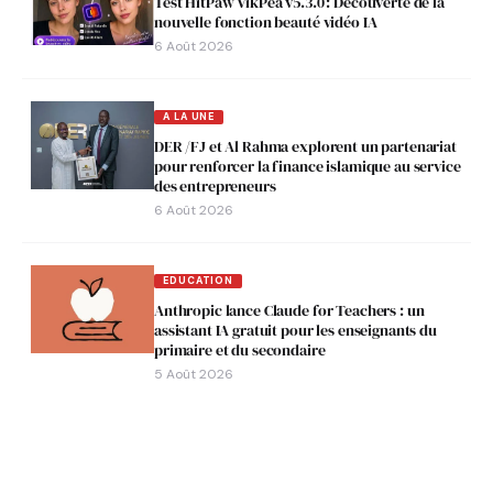
Test HitPaw VikPea v5.3.0 : Découverte de la
nouvelle fonction beauté vidéo IA
6 Août 2026
A LA UNE
DER /FJ et Al Rahma explorent un partenariat
pour renforcer la finance islamique au service
des entrepreneurs
6 Août 2026
EDUCATION
Anthropic lance Claude for Teachers : un
assistant IA gratuit pour les enseignants du
primaire et du secondaire
5 Août 2026