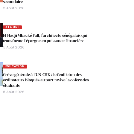
secondaire
5 Août 2026
A LA UNE
El Hadji Mbacké Fall, l’architecte sénégalais qui
transforme l’épargne en puissance financière
5 Août 2026
EDUCATION
Grève générale à l’UN-CHK : le feuilleton des
ordinateurs bloqués au port ravive la colère des
étudiants
5 Août 2026