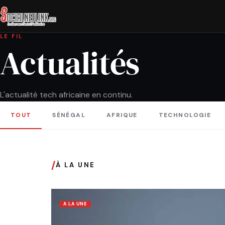
LE FIL
Actualités
L'actualité tech africaine en continu.
TOUT
SÉNÉGAL
AFRIQUE
TECHNOLOGIE
/
À LA UNE
A LA UNE