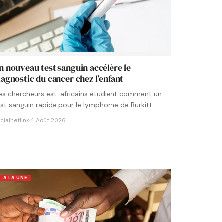
n nouveau test sanguin accélère le
iagnostic du cancer chez l’enfant
es chercheurs est-africains étudient comment un
est sanguin rapide pour le lymphome de Burkitt
ourrait être intégré aux…
cialnetlink
·
4 Août 2026
A LA UNE