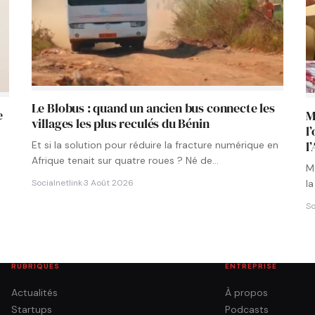
Le Blobus : quand un ancien bus connecte les
e
M
villages les plus reculés du Bénin
l
l
Et si la solution pour réduire la fracture numérique en
Afrique tenait sur quatre roues ? Né de…
Mo
la
Socialnetlink
·
3 Août 2026
So
RUBRIQUES
ENTREPRISE
Actualités
À propos
Startups
Podcasts