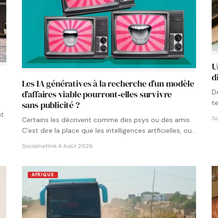
U
d
Les IA génératives à la recherche d’un modèle
D
d’affaires viable pourront‑elles survivre
t
sans publicité ?
p
nt
So
Certains les décrivent comme des psys ou des amis.
C’est dire la place que les intelligences artficielles, ou…
Socialnetlink
·
4 Août 2026
AFRIQUE