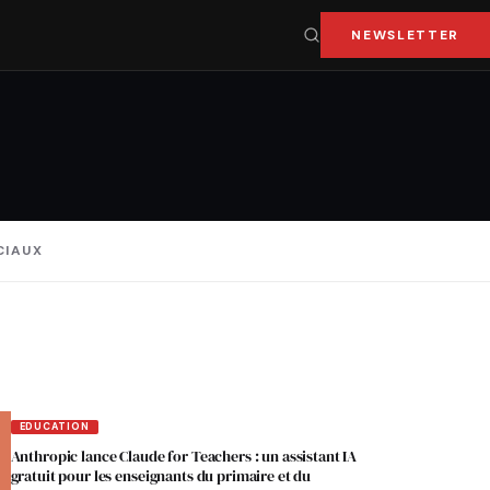
NEWSLETTER
CIAUX
EDUCATION
Anthropic lance Claude for Teachers : un assistant IA
gratuit pour les enseignants du primaire et du