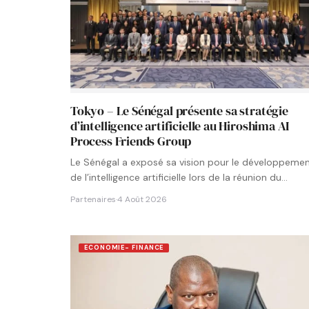
Tokyo – Le Sénégal présente sa stratégie
d’intelligence artificielle au Hiroshima AI
Process Friends Group
Le Sénégal a exposé sa vision pour le développeme
de l’intelligence artificielle lors de la réunion du
groupe…
Partenaires
·
4 Août 2026
ECONOMIE- FINANCE