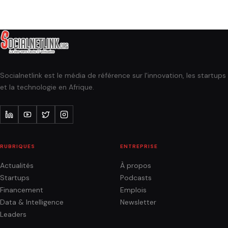
Socialnetlink est le média de référence sur l'innovation, les startups
et la technologie en Afrique.
RUBRIQUES
ENTREPRISE
Actualités
À propos
Startups
Podcasts
Financement
Emplois
Data & Intelligence
Newsletter
Leaders