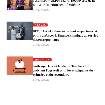
Test HitPaw VikPea v5.3.0 : Découverte de la
nouvelle fonction beauté vidéo IA
6 Août 2026
A LA UNE
DER /FJ et Al Rahma explorent un partenariat
pour renforcer la finance islamique au service
des entrepreneurs
6 Août 2026
EDUCATION
Anthropic lance Claude for Teachers : un
assistant IA gratuit pour les enseignants du
primaire et du secondaire
5 Août 2026